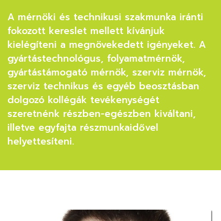
A mérnöki és technikusi szakmunka iránti
fokozott kereslet mellett kívánjuk
kielégíteni a megnövekedett igényeket. A
gyártástechnológus, folyamatmérnök,
gyártástámogató mérnök, szerviz mérnök,
szerviz technikus és egyéb beosztásban
dolgozó kollégák tevékenységét
szeretnénk részben-egészben kiváltani,
illetve egyfajta részmunkaidővel
helyettesíteni.