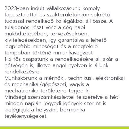
2023-ban indult vállalkozásunk komoly
tapasztalattal és szakterületünkön sokrétű
tudással rendelkező kollégákból áll össze. A
tulajdonos részt vesz a cég napi
működtetésében, tervezésekben,
kivitelezésekben, így garantálva a lehető
legprofibb minőséget és a megfelelő
tempóban történő mmunkavégzést.
1-5 fős csapatunk a rendelkezésére áll akár a
hétvégén is, illetve angol nyelven is állunk
rendelkezésre.
Munkakörünk a mérnöki, technikusi, elektronikai
és mechanikai/gépészeti, vagyis a
mechatronika területeire terjed ki.
Minőségi szerszámkészlettel felszerelve a hét
minden napján, egyedi igények szerint is
kielégítjük a helyszíni, bérmunka
tevékenységeket.