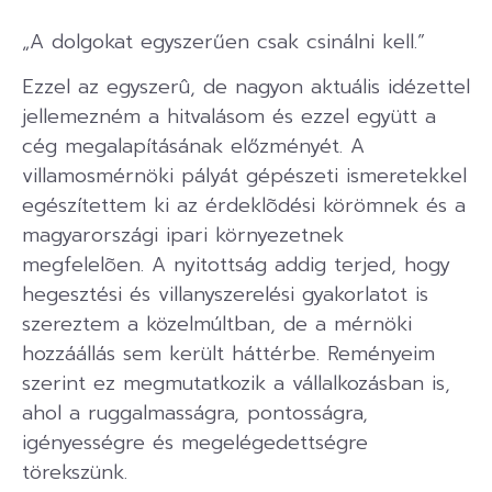
„A dolgokat egyszerűen csak csinálni kell.”
Ezzel az egyszerû, de nagyon aktuális idézettel
jellemezném a hitvalásom és ezzel együtt a
cég megalapításának előzményét. A
villamosmérnöki pályát gépészeti ismeretekkel
egészítettem ki az érdeklõdési körömnek és a
magyarországi ipari környezetnek
megfelelõen. A nyitottság addig terjed, hogy
hegesztési és villanyszerelési gyakorlatot is
szereztem a közelmúltban, de a mérnöki
hozzáállás sem került háttérbe. Reményeim
szerint ez megmutatkozik a vállalkozásban is,
ahol a ruggalmasságra, pontosságra,
igényességre és megelégedettségre
törekszünk.