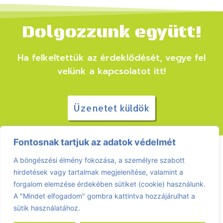
Dolgozzunk együtt!
Ha felkeltettük az érdeklődését, vegye fel
velünk a kapcsolatot itt!
Üzenetet küldök
Fontosnak tartjuk az adatok védelmét
A böngészési élmény fokozása, a személyre szabott
hirdetések vagy tartalmak megjelenítése, valamint a
forgalom elemzése érdekében sütiket (cookie) használunk.
E-mail:
info@greentool.hu
A "Mindet elfogadom" gombra kattintva hozzájárulhat a
sütik használatához.
Telefon: +3620 771 0989